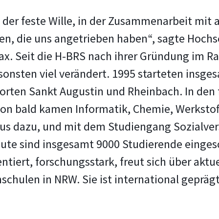
 der feste Wille, in der Zusammenarbeit mi
een, die uns angetrieben haben“, sagte Hoch
ax. Seit die H-BRS nach ihrer Gründung im 
sonsten viel verändert. 1995 starteten insg
ndorten Sankt Augustin und Rheinbach. In de
n bald kamen Informatik, Chemie, Werkstoff
s dazu, und mit dem Studiengang Sozialvers
eute sind insgesamt 9000 Studierende eingesc
entiert, forschungsstark, freut sich über akt
hschulen in NRW. Sie ist international gepräg