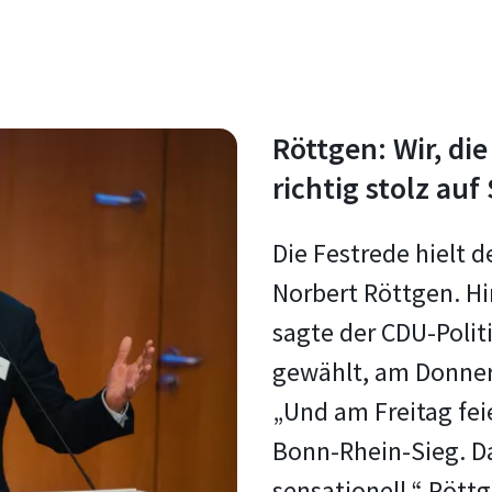
Röttgen: Wir, di
richtig stolz auf 
Die Festrede hielt 
Norbert Röttgen. Hi
sagte der CDU-Polit
gewählt, am Donners
„Und am Freitag fei
Bonn-Rhein-Sieg. Das
sensationell.“ Röt