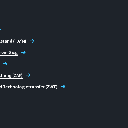
lstand (HAfM)
hein-Sieg
chung (ZAF)
d Technologietransfer (ZWT)