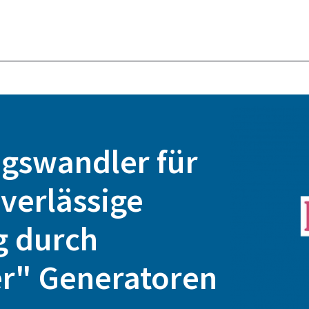
ngswandler für
verlässige
g durch
er" Generatoren