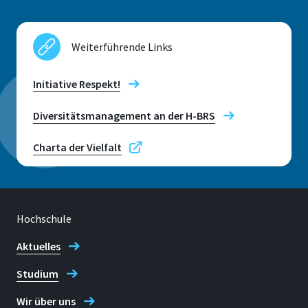
53757 Sankt Augustin
Weiterführende Links
Kontaktzeiten
Initiative Respekt!
Montag - Donnerstag
Telefon
Diversitätsmanagement an der H-BRS
+49 2241 865 9830
Charta der Vielfalt
Kristin Pöllmann
Hochschule
Aktuelles
Studium
Wir über uns