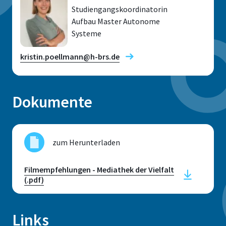
Studiengangskoordinatorin
Aufbau Master Autonome
Systeme
kristin.poellmann@h-brs.de
Dokumente
Standort
Sankt Augustin
zum Herunterladen
Raum
C226
Filmempfehlungen - Mediathek der Vielfalt
(.pdf)
Adresse
Grantham-Allee 20
Links