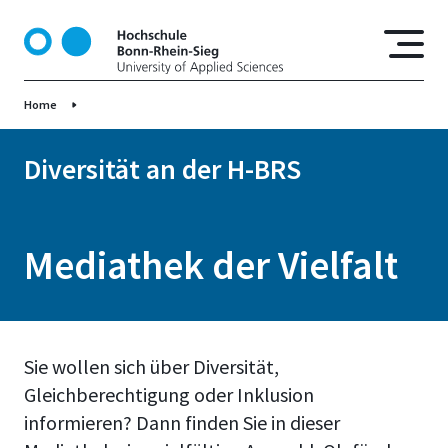
D
i
r
e
Home
k
t
z
Diversität an der H-BRS
u
m
I
Mediathek der Vielfalt
n
h
a
l
t
Sie wollen sich über Diversität,
Gleichberechtigung oder Inklusion
informieren? Dann finden Sie in dieser