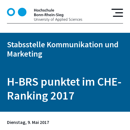
D
i
r
e
k
t
Stabsstelle Kommunikation und
z
Marketing
u
m
I
n
H-BRS punktet im CHE-
h
a
Ranking 2017
l
t
Dienstag, 9. Mai 2017