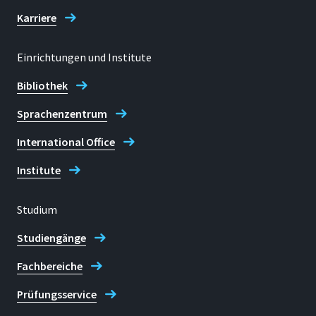
53757, Sankt Augustin
Karriere
Einrichtungen und Institute
Telefon
Bibliothek
+49 2241 865 9652
Sprachenzentrum
International Office
Fax
+49 2241 865 8952
Institute
Dominik Pieper
Studium
Studiengänge
Fachbereiche
Prüfungsservice