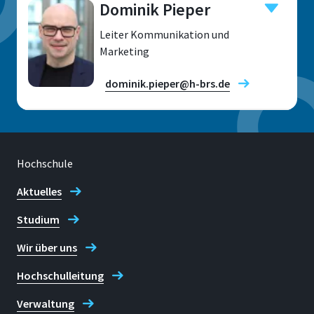
Dominik Pieper
Leiter Kommunikation und
Marketing
dominik.pieper@h-brs.de
Hochschule
Standort
Sankt Augustin
Aktuelles
Studium
Raum
E 239
Wir über uns
Adresse
Hochschulleitung
Grantham-Allee 20
Verwaltung