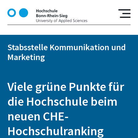
D
i
r
e
k
t
Stabsstelle Kommunikation und
z
Marketing
u
m
I
n
Viele grüne Punkte für
h
a
die Hochschule beim
l
t
neuen CHE-
Hochschulranking