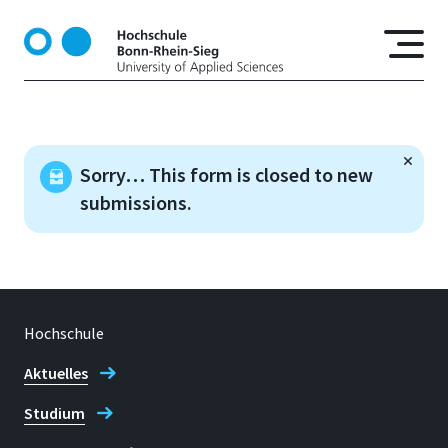
D
i
r
e
k
t
z
Sorry… This form is closed to new
u
submissions.
m
I
n
h
a
l
Hochschule
t
Aktuelles
Studium