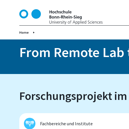
D
i
r
e
k
Home
t
z
From Remote Lab 
u
m
I
n
h
a
Forschungsprojekt im
l
t
Fachbereiche und Institute