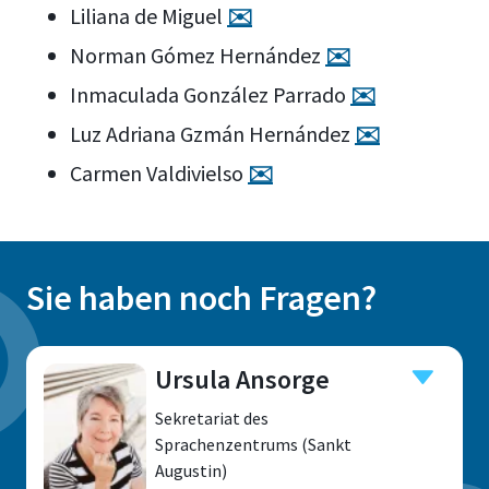
Liliana de Miguel
✉️
Norman Gómez Hernández
✉️
Inmaculada González Parrado
✉️
Luz Adriana Gzmán Hernández
✉️
Carmen Valdivielso
✉️
Sie haben noch Fragen?
Ursula Ansorge
Sekretariat des
Sprachenzentrums (Sankt
Augustin)