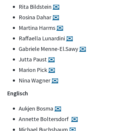
Rita Bildstein
✉️
Rosina Dahar
✉️
Martina Harms
✉️
Raffaella Lunardini
✉️
Gabriele Menne-El.Sawy
✉️
Jutta Paust
✉️
Marion Pick
✉️
Nina Wagner
✉️
Englisch
Aukjen Bosma
✉️
Annette Boltersdorf
✉️
Michael Buchsbaum
✉️