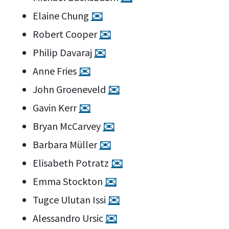
Elaine Chung
✉️
Robert Cooper
✉️
Philip Davaraj
✉️
Anne Fries
✉️
John Groeneveld
✉️
Gavin Kerr
✉️
Bryan McCarvey
✉️
Barbara Müller
✉️
Elisabeth Potratz
✉️
Emma Stockton
✉️
Tugce Ulutan Issi
✉️
Alessandro Ursic
✉️