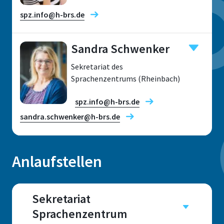
spz.info@h-brs.de
Sandra Schwenker
Sekretariat des
Standort
Sprachenzentrums (Rheinbach)
Sankt Augustin
spz.info@h-brs.de
Raum
sandra.schwenker@h-brs.de
E 011
Adresse
Anlaufstellen
Grantham-Allee 20
Standort
53757 Sankt Augustin
Rheinbach
Sekretariat
Sprachenzentrum
Raum