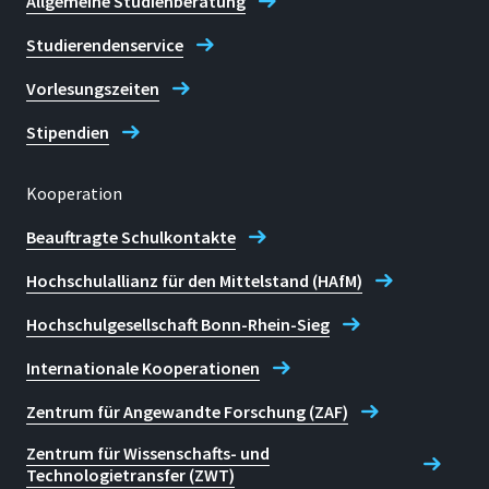
Allgemeine Studienberatung
E-mail
Studierendenservice
spz.info@h-brs.de
Vorlesungszeiten
Sekretariat des
Stipendien
Sprachenzentrums in Sankt
Augustin
Kooperation
Beauftragte Schulkontakte
Hochschulallianz für den Mittelstand (HAfM)
Hochschulgesellschaft Bonn-Rhein-Sieg
Internationale Kooperationen
Zentrum für Angewandte Forschung (ZAF)
Zentrum für Wissenschafts- und
Technologietransfer (ZWT)