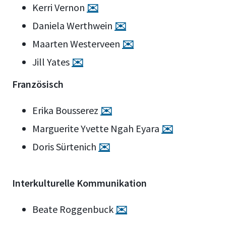
Kerri Vernon
✉️
Daniela Werthwein
✉️
Maarten Westerveen
✉️
Jill Yates
✉️
Französisch
Erika Bousserez
✉️
Marguerite Yvette Ngah Eyara
✉️
Doris Sürtenich
✉️
Interkulturelle Kommunikation
Beate Roggenbuck
✉️