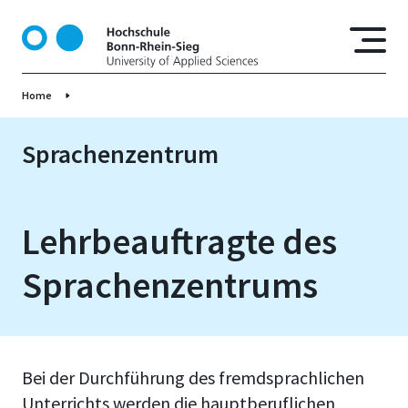
D
i
r
e
Home
k
t
z
Sprachenzentrum
u
m
I
Lehrbeauftragte des
n
h
Sprachenzentrums
a
l
t
Bei der Durchführung des fremdsprachlichen
Unterrichts werden die hauptberuflichen