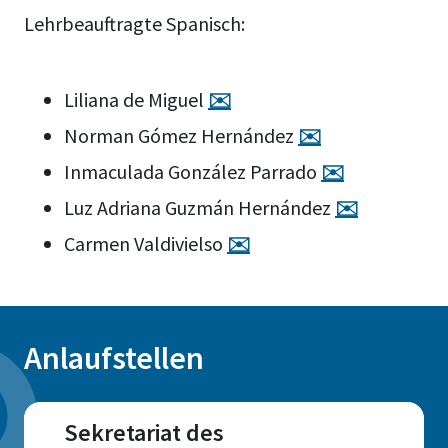
Lehrbeauftragte Spanisch:
Liliana de Miguel
✉️
Norman Gómez Hernández
✉️
Inmaculada González Parrado
✉️
Luz Adriana Guzmán Hernández
✉️
Carmen Valdivielso
✉️
Anlaufstellen
Sekretariat des