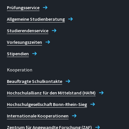
eingeschränkt; bitte vereinbaren Sie
Prüfungsservice
per E-Mail oder telefonisch einen
Sekretariat des
Sprachenzentrums in Sankt
Allgemeine Studienberatung
Termin.
Augustin
Studierendenservice
E-mail
spz.info@h-brs.de
Vorlesungszeiten
Stipendien
Sekretariat des
Sprachenzentrums in Rheinbach
Kooperation
Beauftragte Schulkontakte
Hochschulallianz für den Mittelstand (HAfM)
Hochschulgesellschaft Bonn-Rhein-Sieg
Internationale Kooperationen
Zentrum für Angewandte Forschung (ZAF)