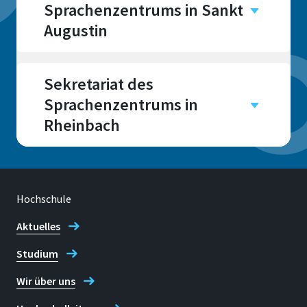
Sprachenzentrums in Sankt
Augustin
Campus
Sankt Augustin
Sekretariat des
Raum
Sprachenzentrums in
E 011
Rheinbach
Campus
Rheinbach
Raum
Hochschule
Adresse
I216 und G009
Grantham-Allee 20
Aktuelles
53757 Sankt Augustin
Studium
Wir über uns
Adresse
Telefon