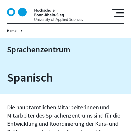
D
i
r
e
Home
k
t
z
Sprachenzentrum
u
m
I
Spanisch
n
h
a
l
t
Die hauptamtlichen Mitarbeiterinnen und
Mitarbeiter des Sprachenzentrums sind für die
Entwicklung und Koordinierung der Kurs- und