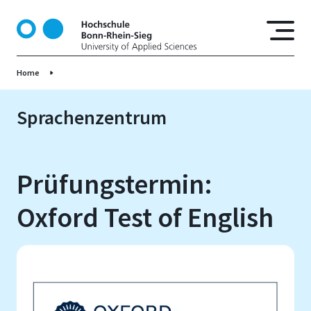
D
i
r
e
Home
k
t
z
Sprachenzentrum
u
m
I
Prüfungstermin:
n
h
Oxford Test of English
a
l
t