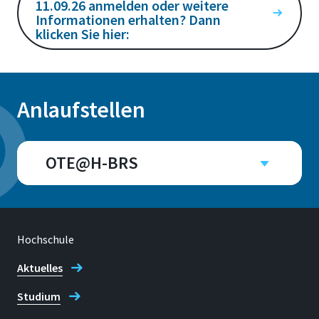
11.09.26 anmelden oder weitere
Informationen erhalten? Dann
klicken Sie hier:
Anlaufstellen
OTE@H-BRS
Campus
Sankt Augustin
Raum
Hochschule
A 104 / A 108
Aktuelles
Studium