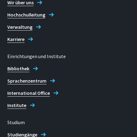
Wir über uns
Adresse
Hochschulleitung
Grantham-Allee 20
53757 Sankt Augustin
Verwaltung
Karriere
Kontaktzeiten
Bitte kontaktieren Sie uns per E-Mail.
Einrichtungen und Institute
E-mail
Bibliothek
ote@h-brs.de
Sprachenzentrum
OTE@H-BRS
International Office
Institute
Studium
Studiengänge