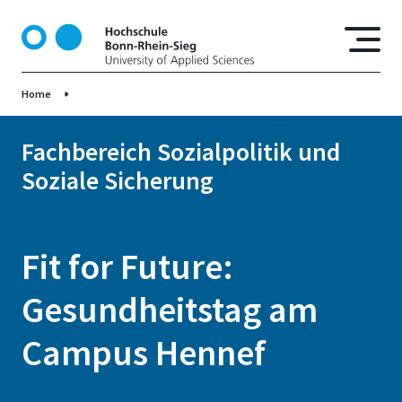
D
i
r
e
Home
k
t
z
Fachbereich Sozialpolitik und
u
Soziale Sicherung
m
I
n
h
Fit for Future:
a
l
Gesundheitstag am
t
Campus Hennef