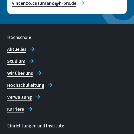
vincenzo.cusumano@h-brs.de
Hochschule
Standort
Hennef
Aktuelles
Studium
Raum
10 U 13
Wir über uns
Adresse
Hochschulleitung
Zum Steimelsberg 7
Verwaltung
53773, Hennef
Karriere
Einrichtungen und Institute
Telefon