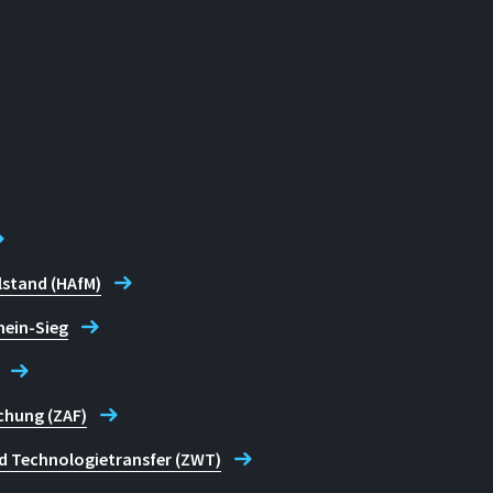
lstand (HAfM)
hein-Sieg
chung (ZAF)
d Technologietransfer (ZWT)