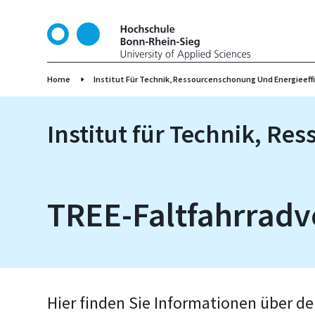
D
i
r
e
k
Home
Institut Für Technik, Ressourcenschonung Und Energieeffi
t
z
Institut für Technik, Re
u
m
I
n
h
TREE-Faltfahrradv
a
l
t
Hier finden Sie Informationen über de