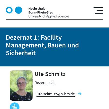
D
i
r
e
k
t
Dezernat 1: Facility
z
Management, Bauen und
u
m
Sicherheit
I
n
h
Ute Schmitz
a
l
Dezernentin
t
ute.schmitz@h-brs.de