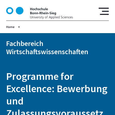
D
i
r
e
Home
k
t
z
Fachbereich
u
Wirtschaftswissenschaften
m
I
n
h
Programme for
a
l
Excellence: Bewerbung
t
und
Zulassungsvoraussetz