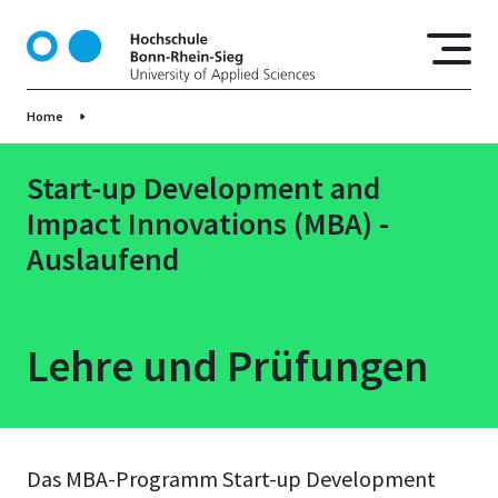
D
i
r
e
Home
k
t
z
Start-up Development and
u
Impact Innovations (MBA) -
m
Auslaufend
I
n
h
a
Lehre und Prüfungen
l
t
Das MBA-Programm Start-up Development