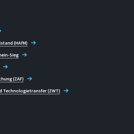
lstand (HAfM)
hein-Sieg
chung (ZAF)
d Technologietransfer (ZWT)