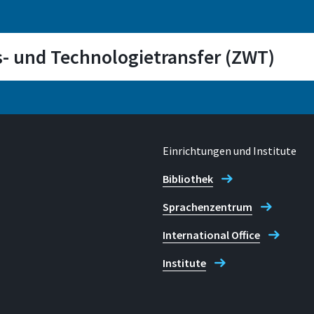
- und Technologietransfer (ZWT)
Einrichtungen und Institute
Bibliothek
E-mail
Sprachenzentrum
e
zwt@h-brs.de
International Office
Institute
n | Teamassistentin)