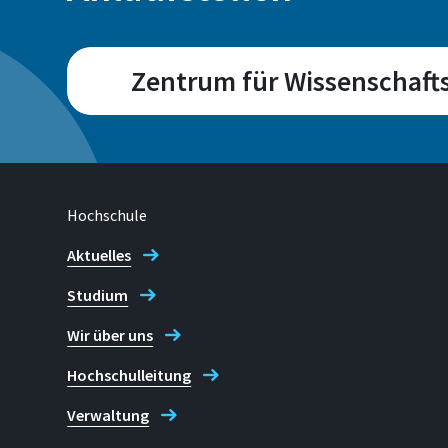
Zentrum für Wissenschafts
Campus
Sankt Augustin
Hochschule
Aktuelles
Adresse
Studium
Grantham-Allee 20 | F-Gebäud
Wir über uns
53757 Sankt Augustin
Hochschulleitung
Telefon
Verwaltung
+49 2241 865 9975 (Katja Lyne