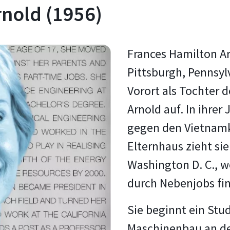
rnold (1956)
Frances Hamilton Ar
Pittsburgh, Pennsy
Vorort als Tochter 
Arnold auf. In ihrer
gegen den Vietnamkr
Elternhaus zieht si
Washington D. C., 
durch Nebenjobs fin
Sie beginnt ein Stu
Maschinenbau an der