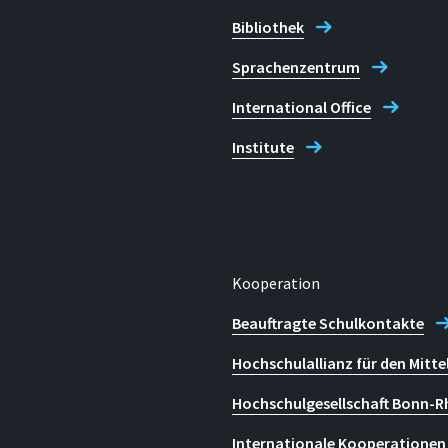
Bibliothek
E-mail
Sprachenzentrum
e
zwt@h-brs.de
International Office
Institute
n | Teamassistentin)
Technologietransfer (ZWT)
Kooperation
Beauftragte Schulkontakte
Hochschulallianz für den Mitte
Hochschulgesellschaft Bonn-R
Internationale Kooperationen