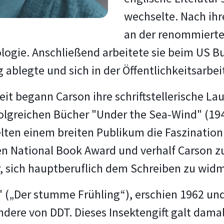
wechselte. Nach ihr
an der renommierte
ogie. Anschließend arbeitete sie beim US Bur
g ablegte und sich in der Öffentlichkeitsarbe
eit begann Carson ihre schriftstellerische L
rfolgreichen Bücher "Under the Sea-Wind" (19
elten einem breiten Publikum die Faszinatio
n National Book Award und verhalf Carson zu
r, sich hauptberuflich dem Schreiben zu wid
" („Der stumme Frühling“), erschien 1962 un
ndere von DDT. Dieses Insektengift galt dama