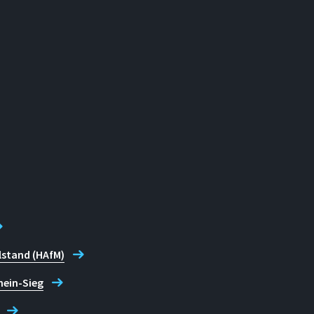
lstand (HAfM)
hein-Sieg