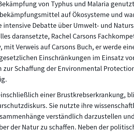
Bekämpfung von Typhus und Malaria genutzt. 
ekämpfungsmittel auf Ökosysteme und warnt
e intensive Debatte über Umwelt- und Naturs
lles daransetzte, Rachel Carsons Fachkompete
y, mit Verweis auf Carsons Buch, er werde 
u gesetzlichen Einschränkungen im Einsatz v
zur Schaffung der Environmental Protection
ig.
inschließlich einer Brustkrebserkrankung, bl
chutzdiskurs. Sie nutzte ihre wissenschaftli
sammenhänge verständlich darzustellen und e
 der Natur zu schaffen. Neben der politisch