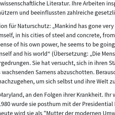
rwissenschaftliche Literatur. Ihre Arbeiten in
tzern und beeinflussten zahlreiche gesetz
ion für Naturschutz: „Mankind has gone very fa
self, in his cities of steel and concrete, fro
sense of his own power, he seems to be going
self and his world“ (Übersetzung: „Die Mensch
orgedrungen.
Sie hat versucht, sich in ihren 
des wachsenden Samens abzuschotten. Berausc
achzugehen, um sich selbst und ihre Welt zu 
 Maryland, an den Folgen ihrer Krankheit. Ihr 
1980 wurde sie posthum mit der Presidential
 heute wird sie als "Mutter der modernen Um