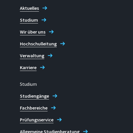
Aktuelles
Adresse
Studium
Grantham-Allee 20 | F-Gebäud
Wir über uns
53757 Sankt Augustin
Hochschulleitung
Telefon
Verwaltung
+49 2241 865 9975 (Katja Lyne
Karriere
Zentrum für Wissenschafts- und 
Studium
Studiengänge
Fachbereiche
Prüfungsservice
Allgemeine Studienberatung