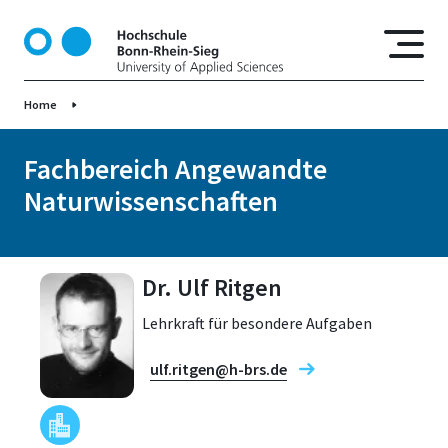
D
i
r
e
Home
k
t
z
Fachbereich Angewandte
u
Naturwissenschaften
m
I
n
h
Dr. Ulf Ritgen
a
Lehrkraft für besondere Aufgaben
l
t
ulf.ritgen@h-brs.de