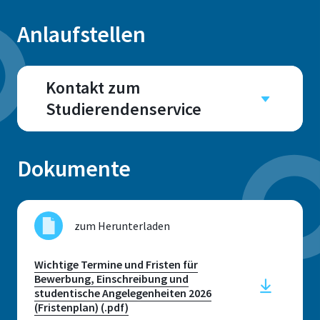
Anlaufstellen
Kontakt zum
Studierendenservice
Dokumente
Adresse
Campus Sankt Augustin: Grantham
Allee 20, 53757 Sankt Augustin //
zum Herunterladen
Räume E039 - E040 & E044 - E048
Campus Rheinbach: von-Liebig-Str.
Wichtige Termine und Fristen für
20 , 53359 Rheinbach
Bewerbung, Einschreibung und
studentische Angelegenheiten 2026
(Fristenplan) (.pdf)
Kontaktzeiten