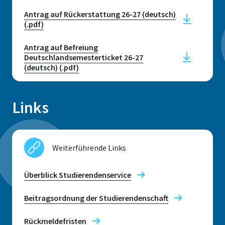
Telefonische Sprechzeiten: Montag
Antrag auf Rückerstattung 26-27 (deutsch)
bis Freitag: 10:00 - 12:00 Uhr
(.pdf)
Persönliche Sprechzeiten nur mit
Termin
Antrag auf Befreiung
Deutschlandsemesterticket 26-27
(deutsch) (.pdf)
E-mail
studierendenservice@h-brs.de
Links
Kontakt zum
Studierendenservice
Weiterführende Links
Überblick Studierendenservice
Beitragsordnung der Studierendenschaft
Rückmeldefristen