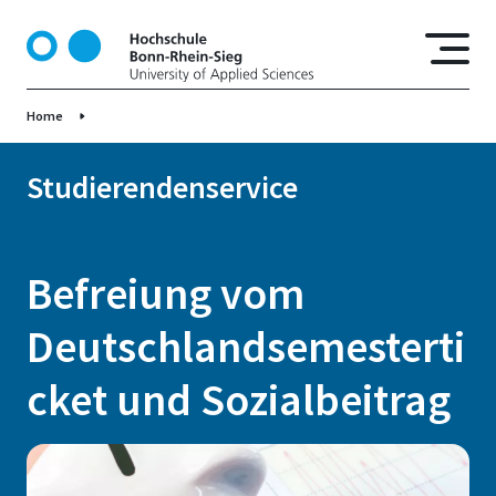
D
i
r
e
Home
k
t
z
Studierendenservice
u
m
I
Befreiung vom
n
h
Deutschlandsemesterti
a
l
cket und Sozialbeitrag
t