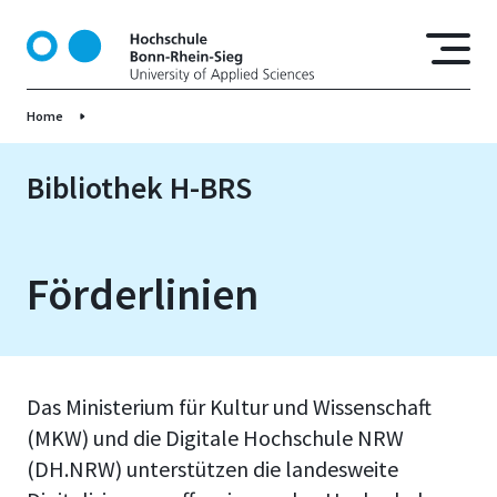
D
i
r
e
Home
k
t
z
Bibliothek H-BRS
u
m
I
Förderlinien
n
h
a
l
t
Das Ministerium für Kultur und Wissenschaft
(MKW) und die Digitale Hochschule NRW
(DH.NRW) unterstützen die landesweite