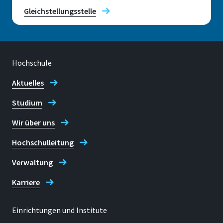
G 004
Gleichstellungsstelle
Adresse
Von-Liebig-Str. 20
Hochschule
53359, Rheinbach
Aktuelles
Studium
Telefon
Wir über uns
+49 2241 865 488
Hochschulleitung
Christina Wolff
Verwaltung
Karriere
Einrichtungen und Institute