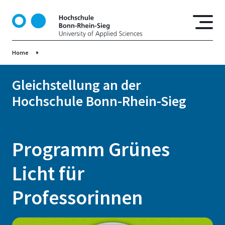
D
i
r
e
Home
k
t
z
Gleichstellung an der
u
Hochschule Bonn-Rhein-Sieg
m
I
n
h
Programm Grünes
a
l
Licht für
t
Professorinnen