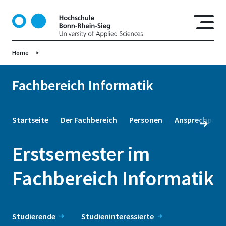
D
i
r
e
Home
k
t
z
Fachbereich Informatik
u
m
I
Startseite
Der Fachbereich
Personen
Ansprechpartn
n
h
Erstsemester im
a
l
Fachbereich Informatik
t
Studierende
Studieninteressierte