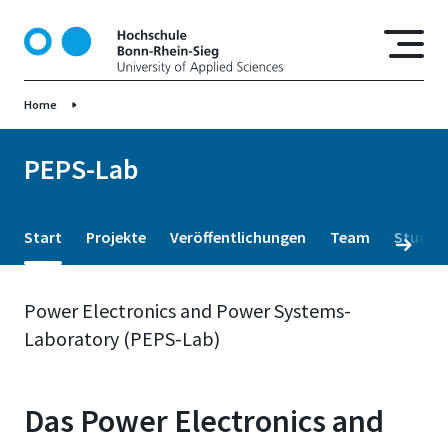
D
i
r
e
Home
k
t
z
PEPS-Lab
u
m
I
Start
Projekte
Veröffentlichungen
Team
Studiu
n
h
a
Power Electronics and Power Systems-
l
Laboratory (PEPS-Lab)
t
Das Power Electronics and