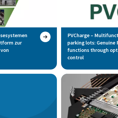
osesystemen
PVCharge – Multifunct
ttform zur
parking lots: Genuine
 von
functions through opt
control