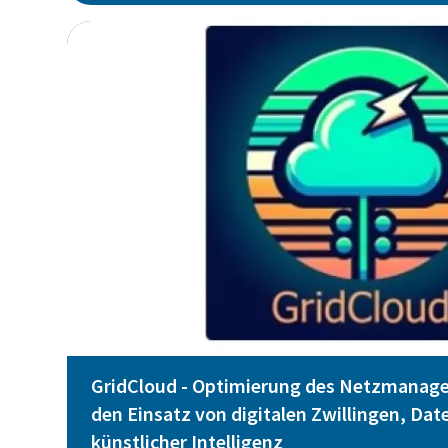
GridCloud - Optimierung des Netzmanag
den Einsatz von digitalen Zwillingen, Da
künstlicher Intelligenz