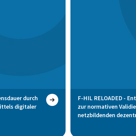
ensdauer durch
F-HIL RELOADED - Entw
tels digitaler
zur normativen Valid
netzbildenden dezent