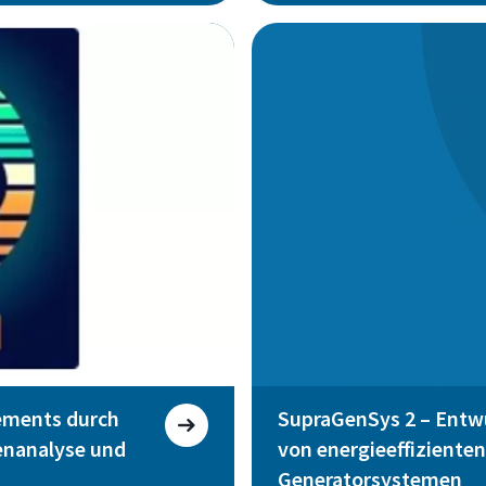
ements durch
SupraGenSys 2 – Entw
tenanalyse und
von energieeffizienten
Generatorsystemen