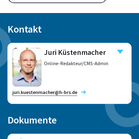
Kontakt
Juri Küstenmacher
Online-Redakteur/CMS-Admin
juri.kuestenmacher@h-brs.de
Dokumente
Standort