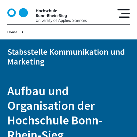
D
i
r
e
Home
k
t
z
Stabsstelle Kommunikation und
u
Marketing
m
I
n
h
Aufbau und
a
l
Organisation der
t
Hochschule Bonn-
Rhein-Sieg