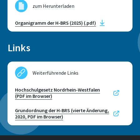
Sankt Augustin
zum Herunterladen
Raum
E 241
Organigramm der H-BRS (2025) (.pdf)
Adresse
Grantham-Allee 20
Links
53757, Sankt Augustin
Weiterführende Links
Hochschulgesetz Nordrhein-Westfalen
Kontaktzeiten
(PDF im Browser)
Montag bis Freitag: 10 bis 15:30 Uhr
Telefon
Grundordnung der H-BRS (vierte Änderung,
2020, PDF im Browser)
+49 2241 865 9712
Juri Küstenmacher