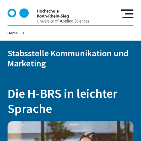
D
i
r
e
Home
k
t
z
Stabsstelle Kommunikation und
u
Marketing
m
I
n
h
Die H-BRS in leichter
a
l
Sprache
t