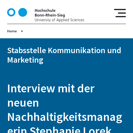
D
i
r
e
Home
k
t
z
Stabsstelle Kommunikation und
u
Marketing
m
I
n
h
Interview mit der
a
l
neuen
t
Nachhaltigkeitsmanag
erin Stephanie Lorek