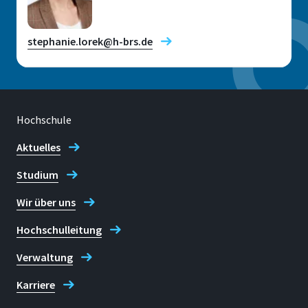
stephanie.lorek@h-brs.de
Hochschule
Standort
Sankt Augustin
Aktuelles
Studium
Raum
F 404
Wir über uns
Adresse
Hochschulleitung
Grantham-Allee 20
Verwaltung
53757, Sankt Augustin
Karriere