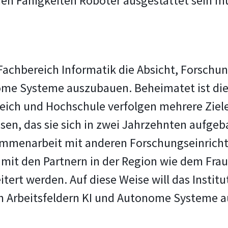
chen Fähigkeiten Roboter ausgestattet sein m
 Fachbereich Informatik die Absicht, Forsch
nome Systeme auszubauen. Beheimatet ist die
ich und Hochschule verfolgen mehrere Ziel
en, das sie sich in zwei Jahrzehnten aufgeb
ammenarbeit mit anderen Forschungseinrichtu
mit den Partnern in der Region wie dem Fra
ert werden. Auf diese Weise will das Institu
n Arbeitsfeldern KI und Autonome Systeme a