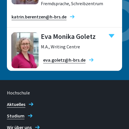
Fremdsprache, Schreibzentrum
katrin.berentzen@h-brs.de
Eva Monika Goletz
M.A., Writing Centre
Standort
eva.goletz@h-brs.de
Sankt Augustin
Raum
A 102.2
Adresse
Hochschule
Standort
Grantham-Allee 20
Sankt Augustin
Aktuelles
53757 Sankt Augustin
Studium
Raum
A 102.2
Wir über uns