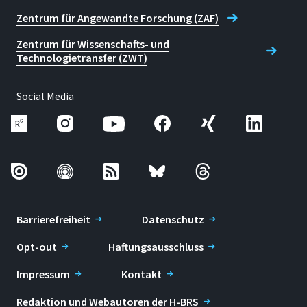
mitarbeiter=eva.goletz%40h-brs.de
Zentrum für Angewandte Forschung (ZAF)
Telefon
Zentrum für Wissenschafts- und
+49 2241 865 9884
Technologietransfer (ZWT)
Eva Monika Goletz
Social Media
Barrierefreiheit
Datenschutz
Opt-out
Haftungsausschluss
Impressum
Kontakt
Redaktion und Webautoren der H-BRS