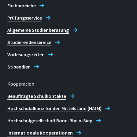
Fachbereiche
Standort
Prüfungsservice
Rheinbach
Allgemeine Studienberatung
Raum
Studierendenservice
G009
Vorlesungszeiten
Adresse
von Liebig Straße 20
Stipendien
53359 Rheinbach
Kooperation
Beauftragte Schulkontakte
Hochschulallianz für den Mittelstand (HAfM)
Kontaktzeiten
in Präsenz: donnerstags: 10:30 - 12:30
Hochschulgesellschaft Bonn-Rhein-Sieg
Buchen Sie hier eine online-Beratung: https://iss.h-
Internationale Kooperationen
brs.de/sprechstunde/index.xhtml?