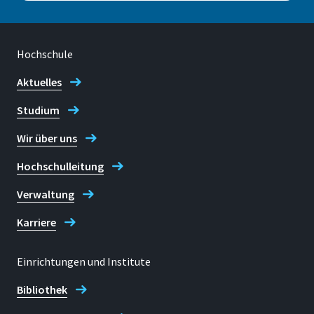
Sprachprüfung zum Studium
zugelassen zu werden; an
anderen Partnerhochschulen ist
Hochschule
über diese Mindestnote hinaus
Aktuelles
das DAAD-Sprachzeugnis (in der
Regel mit Nachweis eines B2-
Studium
Niveaus in einem Bereich der
Wir über uns
Prüfung und eines C1-Niveaus in
zwei Bereichen der Prüfung)
Hochschulleitung
oder eine international
Verwaltung
anerkannte Sprachprüfung
erforderlich. Das DAAD-
Karriere
Sprachzeugnis können
Studierende der Hochschule
Einrichtungen und Institute
Bonn-Rhein-Sieg kostenlos
Bibliothek
beim Sprachenzentrum