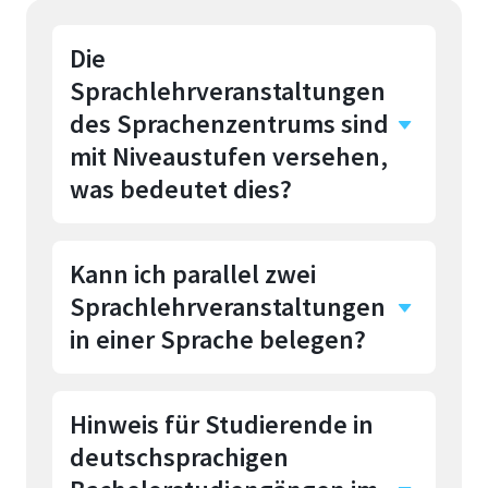
Die
Sprachlehrveranstaltungen
des Sprachenzentrums sind
mit Niveaustufen versehen,
was bedeutet dies?
Kann ich parallel zwei
Die angegebenen Niveaustufen
Sprachlehrveranstaltungen
beziehen sich auf den
Gemeinsamen Europäischen
in einer Sprache belegen?
Referenzrahmen für Sprachen
(GER), nach dem
Hinweis für Studierende in
Da die
Sprachkenntnisse in den
deutschsprachigen
Sprachlehrveranstaltungen
Bereichen Lese- und
aufeinander aufbauen, ist ein
Hörverständnis sowie Sprech-