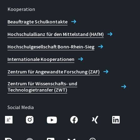
Informationen zum
Auslandsstudium erhalten Sie
Kooperation
beim International
Beauftragte Schulkontakte
Office und bei den Mitarbeitern
Hochschulallianz für den Mittelstand (HAfM)
und Mitarbeiterinnen, die in den
jeweiligen Fachbereichen für
Hochschulgesellschaft Bonn-Rhein-Sieg
alle Fragen rund um Auslands-
Internationale Kooperationen
und Praxissemester zuständig
sind.
Zentrum für Angewandte Forschung (ZAF)
Zentrum für Wissenschafts- und
Technologietransfer (ZWT)
Social Media
DAAD-Sprachzeugnis