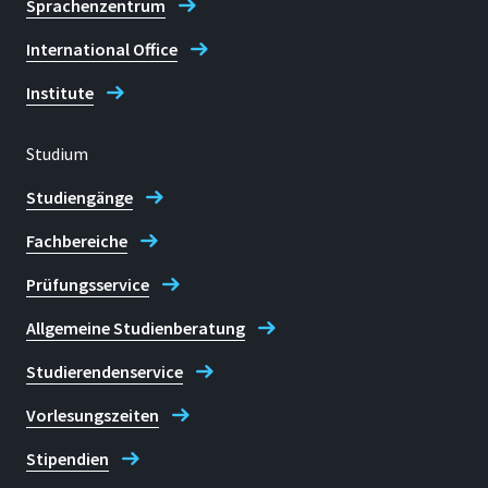
Sprachenzentrum
ablegen; die Anmeldung dazu
erfolgt über den LEA
International Office
Anmeldekurs.
Institute
Bitte informieren Sie sich
Studium
rechtzeitig
(das
Studiengänge
heißt mindestens ein Jahr vor
Fachbereiche
dem geplanten
Auslandsaufenthalt) über
Prüfungsservice
etwaige Voraussetzungen.
Allgemeine Studienberatung
Erster Ansprechpartner für
Fragen zum Studium an der
Studierendenservice
Hochschule Bonn-Rhein-Sieg ist
Vorlesungszeiten
die Allgemeine
Studienberatung,
Stipendien