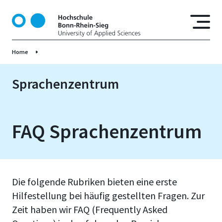
D
i
r
e
Home
k
t
z
Sprachenzentrum
u
m
I
FAQ Sprachenzentrum
n
h
a
l
t
Die folgende Rubriken bieten eine erste
Hilfestellung bei häufig gestellten Fragen. Zur
Zeit haben wir FAQ (Frequently Asked