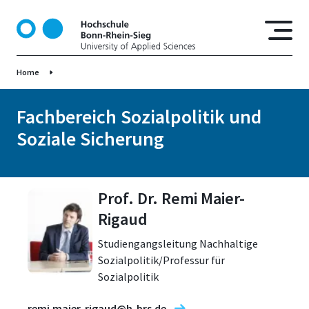
D
i
r
e
Home
k
t
z
Fachbereich Sozialpolitik und
u
Soziale Sicherung
m
I
n
h
Prof. Dr. Remi Maier-
a
Rigaud
l
t
Studiengangsleitung Nachhaltige
Sozialpolitik/Professur für
Sozialpolitik
remi.maier-rigaud@h-brs.de