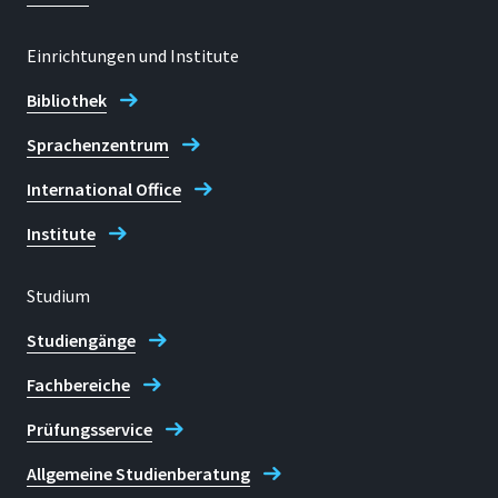
+ 49 2241 865 9914
Einrichtungen und Institute
E-mail
Bibliothek
izne.info@h-brs.de
Sprachenzentrum
Kontakt: Internationales
International Office
Zentrum für Nachhaltige
Entwicklung (IZNE)
Institute
Studium
Studiengänge
Fachbereiche
Prüfungsservice
Allgemeine Studienberatung