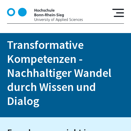
D
i
r
e
k
t
Transformative
z
u
Kompetenzen -
m
I
Nachhaltiger Wandel
n
h
durch Wissen und
a
l
Dialog
t