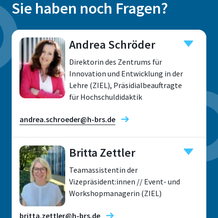
Sie haben noch Fragen?
Andrea Schröder
Direktorin des Zentrums für
Innovation und Entwicklung in der
Lehre (ZIEL), Präsidialbeauftragte
für Hochschuldidaktik
andrea.schroeder@h-brs.de
Britta Zettler
Teamassistentin der
Standort
Vizepräsident:innen // Event- und
Workshopmanagerin (ZIEL)
Rheinbach
Raum
britta.zettler@h-brs.de