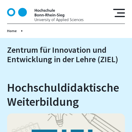
D
i
r
e
Home
k
t
z
Zentrum für Innovation und
u
Entwicklung in der Lehre (ZIEL)
m
I
n
h
Hochschuldidaktische
a
l
Weiterbildung
t