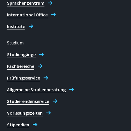
zwt@h-brs.de
Sprachenzentrum
International Office
Zentrum für Wissenschafts- und
Technologietransfer (ZWT)
Institute
Studium
Studiengänge
Fachbereiche
Prüfungsservice
Allgemeine Studienberatung
Studierendenservice
Vorlesungszeiten
Stipendien