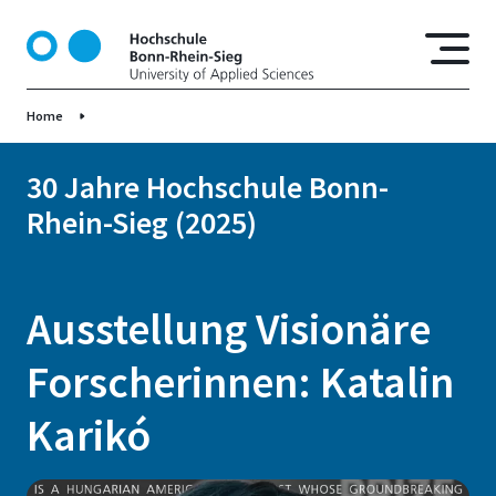
D
i
r
e
Home
k
t
z
30 Jahre Hochschule Bonn-
u
Rhein-Sieg (2025)
m
I
n
h
Ausstellung Visionäre
a
l
Forscherinnen: Katalin
t
Karikó