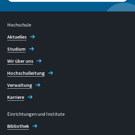
Campus
Sankt Augustin
Hochschule
Aktuelles
Studium
Adresse
Grantham-Allee 20 | F-Gebäude
Wir über uns
53757 Sankt Augustin
Hochschulleitung
Verwaltung
Telefon
Karriere
+49 2241 865 9975 (Katja Lynen |
Teamassistentin)
Einrichtungen und Institute
Bibliothek
E-mail