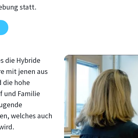
ebung statt.
s die Hybride
re mit jenen aus
d die hohe
uf und Familie
eugende
hen, welches auch
wird.