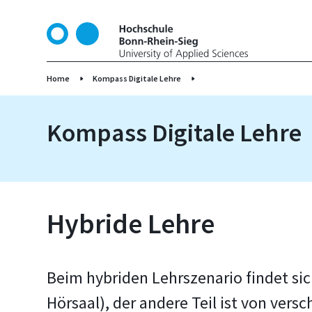
D
i
r
e
k
Home
Kompass Digitale Lehre
t
z
Kompass Digitale Lehre
u
m
I
n
h
a
Hybride Lehre
l
t
Beim hybriden Lehrszenario findet sic
Hörsaal), der andere Teil ist von vers