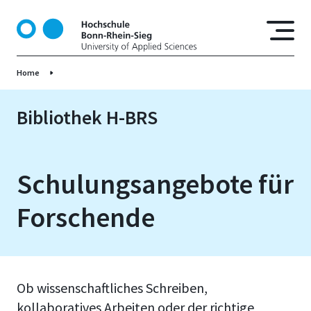
D
i
r
e
Home
k
t
z
Bibliothek H-BRS
u
m
I
Schulungsangebote für
n
h
Forschende
a
l
t
Ob wissenschaftliches Schreiben,
kollaboratives Arbeiten oder der richtige