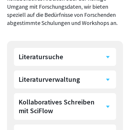
Umgang mit Forschungsdaten, wir bieten
speziell auf die Bedürfnisse von Forschenden
abgestimmte Schulungen und Workshops an.
Literatursuche
Literaturverwaltung
Viele Datenbanken die wir
lizenziert haben, sind in ihrer
Nutzung nicht selbsterklärend.
Kollaboratives Schreiben
Die Hochschul- und
Wir bieten Ihnen Workshops mit
mit SciFlow
Kreisbibliothek hat eine Lizenz
Übungen zur effektiven
für
Citavi6
erworben. Auf
Recherche unter der
Wunsch führen wir Live
Anwendung von logischen