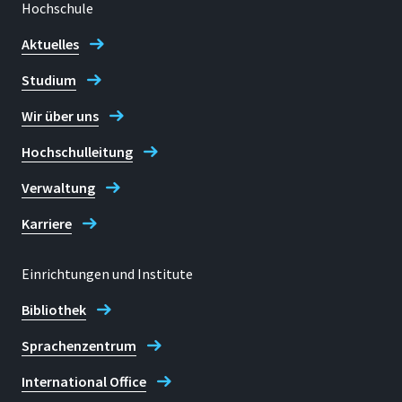
Hochschule
Aktuelles
Studium
Adresse
Grantham-Allee 20
Wir über uns
53757, Sankt Augustin
Hochschulleitung
Verwaltung
Telefon
Karriere
+49 2241 8659876 (Susanne Buch)
+49 2241 8659687 (Anna Nick)
Einrichtungen und Institute
+49 2241 865686 (Ulrike Richter)
Bibliothek
+49 2241 865482 (Alexander Verleger)
Sprachenzentrum
E-mail
International Office
bibliothek.forschungsservice@h-