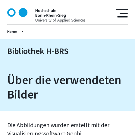
D
i
r
e
Home
k
t
z
Bibliothek H-BRS
u
m
I
Über die verwendeten
n
h
Bilder
a
l
t
Die Abbildungen wurden erstellt mit der
Visualisierungssoftware Gephi: