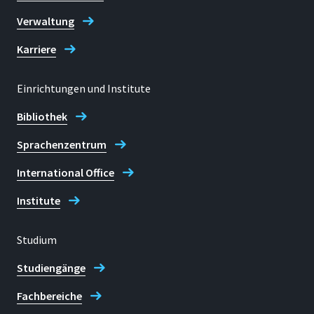
C 275
Verwaltung
Adresse
Karriere
Grantham-Allee 20
53757, Sankt Augustin
Einrichtungen und Institute
Bibliothek
Sprachenzentrum
Telefon
International Office
+49 2241 865 217
Institute
Prof. Dr. Rainer Herpers
Studium
Studiengänge
Fachbereiche