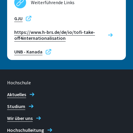
Weiterführende Links
Adresse
Raum
Grantham-Allee 20
C 253
GJU
53757, Sankt Augustin
Adresse
https://www.h-brs.de/de/io/tofi-take-
Grantham-Allee 20
off4internationalisation
UNB - Kanada
53757, Sankt Augustin
Telefon
+49 2241 865 217
Hochschule
Prof. Dr B. Kenneth Kent
Aktuelles
Studium
Standort
Sankt Augustin
Wir über uns
Raum
Hochschulleitung