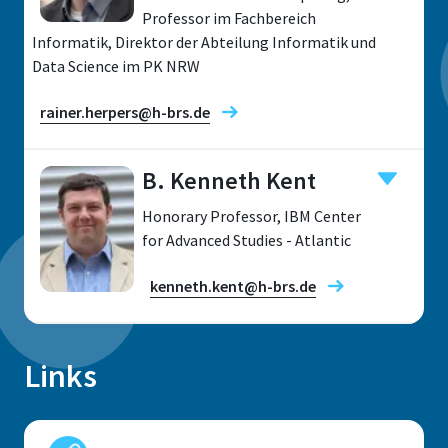
Professor im Fachbereich
Raum
Informatik, Direktor der Abteilung Informatik und
C 158
Data Science im PK NRW
Adresse
rainer.herpers@h-brs.de
Grantham-Allee 20
B. Kenneth Kent
53757, Sankt Augustin
Forschungsfelder
Honorary Professor, IBM Center
for Advanced Studies - Atlantic
Telefon
kenneth.kent@h-brs.de
+49 2241 865 283
Standort
Sankt Augustin
Links
Nadine Kutz
Raum
Standort
F 427
Sankt Augustin