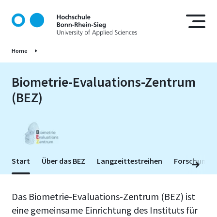
D
i
r
e
Home
k
t
z
Biometrie-Evaluations-Zentrum
u
(BEZ)
m
I
n
h
a
l
Start
Über das BEZ
Langzeittestreihen
Forschung u
t
Das Biometrie-Evaluations-Zentrum (BEZ) ist
eine gemeinsame Einrichtung des Instituts für