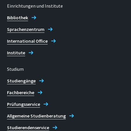
geöffnet.
Einrichtungen und Institute
Bibliothek
E-mail
pia.funk@h-brs.de
Sprachenzentrum
International Office
Kontakt zum Biometrie-
Evaluations-Zentrum (BEZ)
Institute
Studium
Studiengänge
Fachbereiche
Prüfungsservice
Allgemeine Studienberatung
Studierendenservice