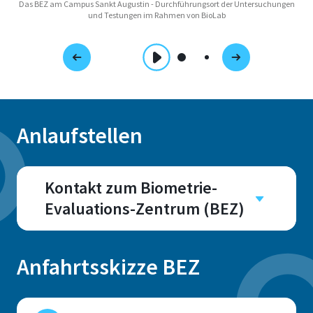
Das BEZ am Campus Sankt Augustin - Durchführungsort der Untersuchungen
und Testungen im Rahmen von BioLab
Anlaufstellen
Kontakt zum Biometrie-
Evaluations-Zentrum (BEZ)
Campus
Sankt Augustin
Anfahrtsskizze BEZ
Raum
H100 - H114