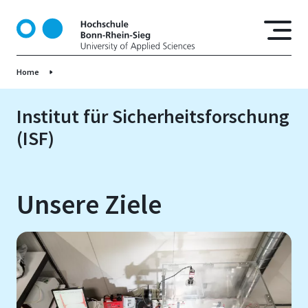
D
i
r
e
Home
k
t
z
Institut für Sicherheitsforschung
u
(ISF)
m
I
n
h
Unsere Ziele
a
l
t