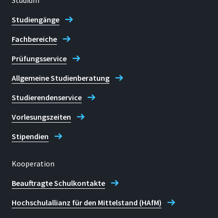
Studium
Prof. Dr. Mike Althaus
Studiengänge
Dr. Karl Kirschner
Fachbereiche
Prof. Dr. Matthias Preller
Prof. Dr. Dirk Reith
Prüfungsservice
Prof. Dr. Jörn Oliver Sass
Allgemeine Studienberatung
Prof. Dr. Margit Schulze
Studierendenservice
Prof. Dr. Christopher Volk
Vorlesungszeiten
Prof. Dr. Steffen Witzleben
Dr. Katrin Richter
Stipendien
Kooperation
Beauftragte Schulkontakte
Hochschulallianz für den Mittelstand (HAfM)