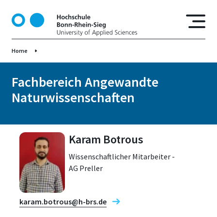
D
i
r
e
Home
k
t
z
Fachbereich Angewandte
u
Naturwissenschaften
m
I
n
h
Karam Botrous
a
Wissenschaftlicher Mitarbeiter -
l
AG Preller
t
karam.botrous@h-brs.de