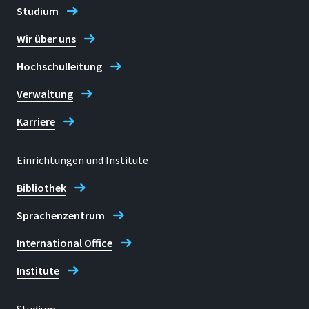
Studium
Im DFG-geförderten
Forschungsverbund "CytoTransport"
Wir über uns
werden Expertisen in Biomedizin,
computergestützter Modellierung,
Hochschulleitung
Strukturbiologie, Chemie und
Verwaltung
Materialwissenschaften vereint, um
zelluläre Transportmechanismen in
Karriere
Gesundheit und Krankheit zu
erforschen. Hierzu arbeiten 9
Einrichtungen und Institute
Arbeitsgruppen aus zwei
Hochschulforschungsschwerpunkten
Bibliothek
zusammen, vertreten durch die beiden
Forschungsinstitute IFGA und TREE. Ein
Sprachenzentrum
übergeordnetes Ziel ist dabei,
International Office
überlappende Interessen und
Expertisen der Institute langfristig zu
Institute
bündeln.
Projektleitung an der H-BRS