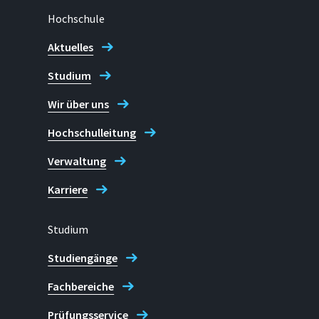
Hochschule
Zur Übertragung elektrischer Leistungen in Ste
Leistungselektronikmodulen werden meist Drah
Aktuelles
Verbindungen aus Aluminium eingesetzt. Da die 
und Bändchen i.d.R. auf Substraten aus unterschi
Studium
die Bauteile häufig externen Temperaturunters
Wir über uns
können im Betrieb Risse im Material entstehen
des Bauteils führen, der nicht durch einfache k
Hochschulleitung
abgestellt werden kann.
Verwaltung
Projektleitung an der H-BRS
Prof. Dr. Christian Dresbach
Karriere
Studium
ALBERO
Studiengänge
Das Ziel von ALBERO sind Konzept- und Technol
Fachbereiche
sichere Integration von alternativ betriebenen
Prüfungsservice
Fährverkehr. Dabei sollen sowohl alternative An