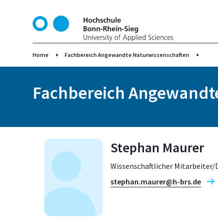
D
i
r
e
k
Home
Fachbereich Angewandte Naturwissenschaften
t
z
Fachbereich Angewandt
u
m
I
n
h
Stephan Maurer
a
l
Wissenschaftlicher Mitarbeiter/D
t
stephan.maurer@h-brs.de