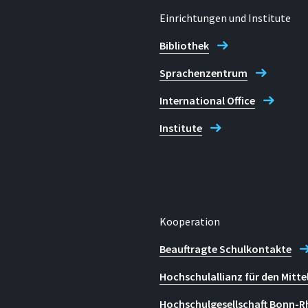
uergeräten und
Einrichtungen und Institute
t- oder Bändchen-
Bibliothek
Verbindungsstellen der Drähte
edlichen Materialien liegen und
Sprachenzentrum
chieden ausgesetzt werden,
 und zu einem Komplettausfall
International Office
onstruktive Änderungen
Institute
Kooperation
Beauftragte Schulkontakte
ogieentwicklungen für die
Hochschulallianz für den Mitte
 Fahrzeugen in den RORO-
triebssysteme wie
Hochschulgesellschaft Bonn-R