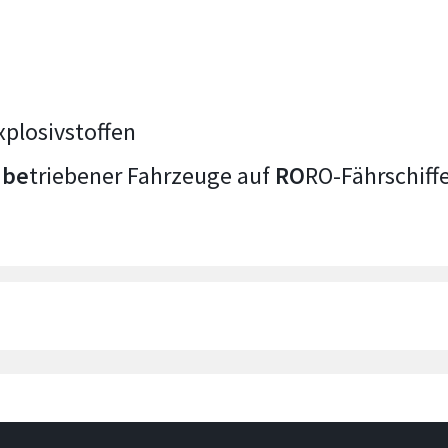
xplosivstoffen
v
be
triebener Fahrzeuge auf
RO
RO-Fährschiff
umdrähte der