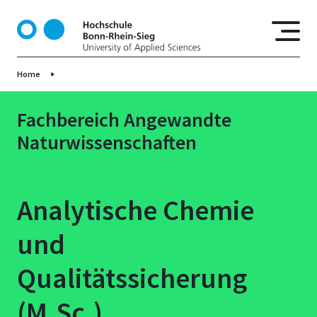
D
i
r
e
Home
k
t
z
Fachbereich Angewandte
u
Naturwissenschaften
m
I
n
h
Analytische Chemie
a
l
und
t
Qualitätssicherung
(M.Sc.)