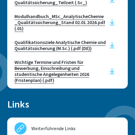
Angewandte
Qualitätssicherung_Teilzeit (.Sc_)
alexandra.lopes@h-brs.de
Naturwissenschaften
Telefonsprechzeiten ohne
Terminvereinbarung:
Modulhandbuch_MSc_AnalytischeChemie
_Qualitätssicherung_Stand 02.01.2026.pdf
Das Jobportal der Hochschule
Montag, Mittwoch und Donnerstag:
(.01)
10-12 Uhr
sowie Montag: 13-15 Uhr
Qualifikationsziele Analytische Chemie und
Qualitätssicherung (M.Sc.) (.pdf (DE))
E-mail
Wichtige Termine und Fristen für
studienberatung@h-brs.de
Bewerbung, Einschreibung und
studentische Angelegenheiten 2026
(Fristenplan) (.pdf)
Kontakt Allgemeine
Studienberatung
Links
Weiterführende Links