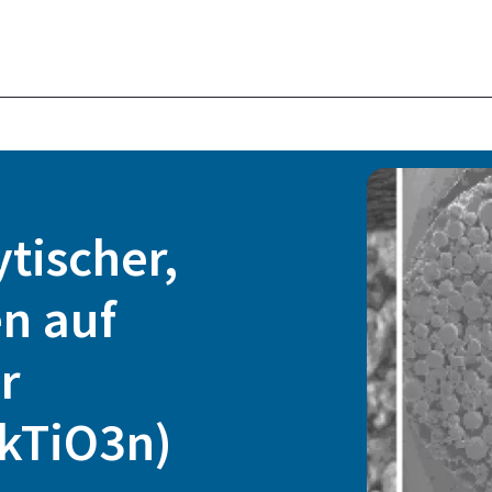
tischer,
en auf
r
kTiO3n)