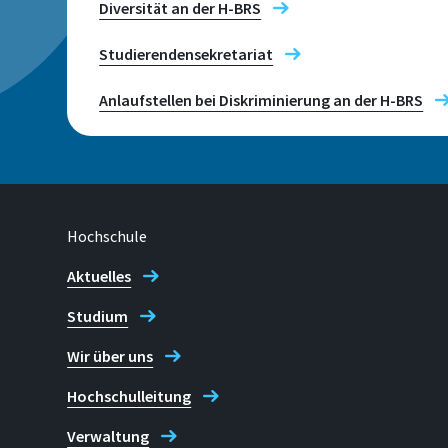
Diversität an der H-BRS
Studierendensekretariat
Telefon
+49 2241 865 137 (Sarah Friedr
Anlaufstellen bei Diskriminierung an der H-BRS
Diversitätsmanagement
Hochschule
Aktuelles
Studium
Wir über uns
Hochschulleitung
Verwaltung