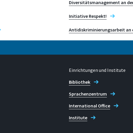
Diversitätsmanagement an de
E-mail
Initiative Respekt!
sarah.friedrichs@h-brs.d
ichs)
Antidiskriminierungsarbeit an
Einrichtungen und Institute
Bibliothek
Sprachenzentrum
International Office
Institute