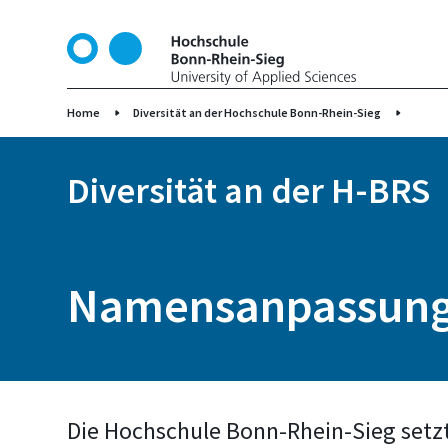
D
i
r
e
k
Home
Diversität an der Hochschule Bonn-Rhein-Sieg
t
z
Diversität an der H-BRS
u
m
I
n
h
Namensanpassung 
a
l
t
Die Hochschule Bonn-Rhein-Sieg setzt si