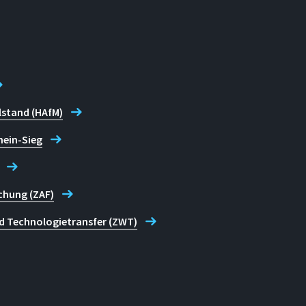
lstand (HAfM)
hein-Sieg
chung (ZAF)
d Technologietransfer (ZWT)