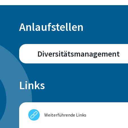
Anlaufstellen
Diversitätsmanagement
Campus
Sankt Augustin
Links
Adresse
Weiterführende Links
Grantham-Allee 20
53757 Sankt Augustin