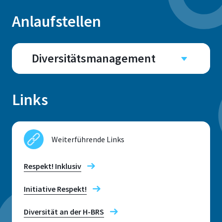
Anlaufstellen
Standort
Sankt Augustin
Diversitätsmanagement
Adresse
Campus
Grantham-Allee 20
Sankt Augustin
Links
Raum
53757, Sankt Augustin
E236
Weiterführende Links
Telefon
Respekt! Inklusiv
+49 2241 865 9954
Adresse
Initiative Respekt!
Grantham-Allee 20
Vivien Herrig
53757 Sankt Augustin
Diversität an der H-BRS