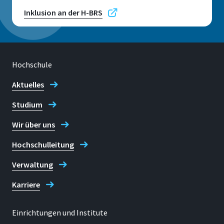
Inklusion an der H-BRS
Telefon
+49 2241 865 137 (Sarah Friedrichs)
Hochschule
Kontaktzeiten
Aktuelles
Nach Vereinbarung
Studium
E-mail
sarah.friedrichs@h-brs.de
Wir über uns
Hochschulleitung
Diversitätsmanagement
Verwaltung
Karriere
Einrichtungen und Institute