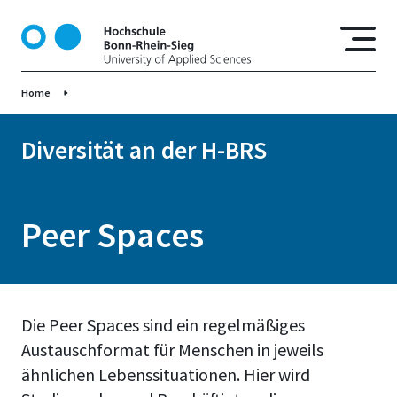
D
i
r
e
Home
k
t
z
Diversität an der H-BRS
u
m
I
Peer Spaces
n
h
a
l
t
Die Peer Spaces sind ein regelmäßiges
Austauschformat für Menschen in jeweils
ähnlichen Lebenssituationen. Hier wird