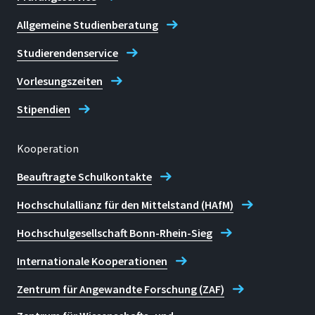
Channel Analysis
Allgemeine Studienberatung
Studierendenservice
Das DevToSCA Projekt fokussiert auf
Timing Side-Channel Attacks, mit
Vorlesungszeiten
denen sicherheitskritische
Informationen von
Stipendien
Implementierungen während der
Laufzeit - auch remote - in Erfahrung
Kooperation
gebracht werden können. Das zentrale
Projektziel von DevToSCA ist die
Beauftragte Schulkontakte
Befähigung von Softwareentwicklern,
Hochschulallianz für den Mittelstand (HAfM)
die eigenen Software-Produkte,
aufbauend auf verfügbaren aber auch
Hochschulgesellschaft Bonn-Rhein-Sieg
eigenständig entwickelten Krypto-
bzw. Sicherheitsfunktionen,
Internationale Kooperationen
automatisiert auf ihre
Zentrum für Angewandte Forschung (ZAF)
Seitenkanalresistenz zu prüfen. Das
DevToSCA Vorhaben entwickelt dazu