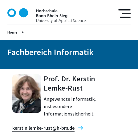
D
i
r
e
Home
k
t
z
Fachbereich Informatik
u
m
I
Prof. Dr. Kerstin
n
h
Lemke-Rust
a
Angewandte Informatik,
l
insbesondere
t
Informationssicherheit
kerstin.lemke-rust@h-brs.de